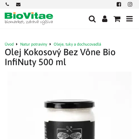
+421
office@biovitae.sk
Facebook
Insta
901
712
584
Úvod
Natur potraviny
Oleje, tuky a dochucovadlá
Olej Kokosový Bez Vône Bio
InfiNuty 500 ml