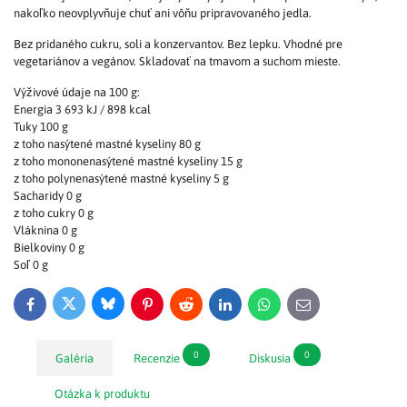
nakoľko neovplyvňuje chuť ani vôňu pripravovaného jedla.
Bez pridaného cukru, soli a konzervantov. Bez lepku. Vhodné pre
vegetariánov a vegánov. Skladovať na tmavom a suchom mieste.
Výživové údaje na 100 g:
Energia 3 693 kJ / 898 kcal
Tuky 100 g
z toho nasýtené mastné kyseliny 80 g
z toho mononenasýtené mastné kyseliny 15 g
z toho polynenasýtené mastné kyseliny 5 g
Sacharidy 0 g
z toho cukry 0 g
Vláknina 0 g
Bielkoviny 0 g
Soľ 0 g
Bluesky
Twitter
Facebook
Pinterest
Reddit
LinkedIn
WhatsApp
E-
mail
0
0
Galéria
Recenzie
Diskusia
Otázka k produktu