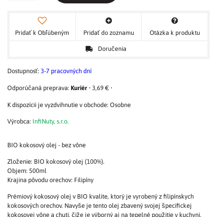
Pridať k Obľúbeným
Pridať do zoznamu
Otázka k produktu
Doručenia
Dostupnosť:
3-7 pracovných dní
Kuriér
•
3,69 €
•
Osobne
Výrobca:
InfiNuty, s.r.o.
BIO kokosový olej - bez vône
Zloženie: BIO kokosový olej (100%).
Objem: 500ml
Krajina pôvodu orechov: Filipíny
Prémiový kokosový olej v BIO kvalite, ktorý je vyrobený z filipínskych
kokosových orechov. Navyše je tento olej zbavený svojej špecifickej
kokosovej vône a chuti, čiže je výborný aj na tepelné použitie v kuchyni,