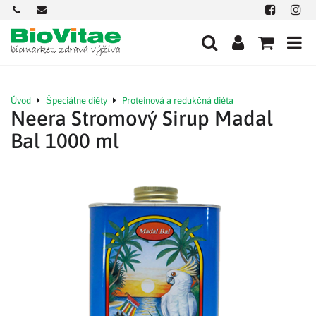
+421
office@biovitae.sk
Facebook
Insta
901
712
584
Úvod
Špeciálne diéty
Proteínová a redukčná diéta
Neera Stromový Sirup Madal
Bal 1000 ml