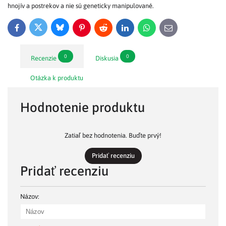
hnojív a postrekov a nie sú geneticky manipulované.
Bluesky
Twitter
Facebook
Pinterest
Reddit
LinkedIn
WhatsApp
E-
mail
0
0
Recenzie
Diskusia
Otázka k produktu
Hodnotenie produktu
Zatiaľ bez hodnotenia. Buďte prvý!
Pridať recenziu
Pridať recenziu
Názov: