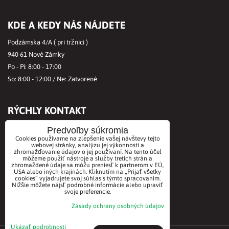
KDE A KEDY NÁS NÁJDETE
Podzámska 4/A ( pri tržnici )
940 61 Nové Zámky
Po - Pi: 8:00 - 17:00
So: 8:00 - 12:00 / Ne: Zatvorené
RÝCHLY KONTAKT
Tel.č.:
+421356421513
Predvoľby súkromia
Cookies používame na zlepšenie vašej návštevy tejto
Mobil:
+421901712584
webovej stránky, analýzu jej výkonnosti a
zhromažďovanie údajov o jej používaní. Na tento účel
Email:
office@biovitae.sk
môžeme použiť nástroje a služby tretích strán a
zhromaždené údaje sa môžu preniesť k partnerom v EÚ,
USA alebo iných krajinách. Kliknutím na „Prijať všetky
cookies“ vyjadrujete svoj súhlas s týmto spracovaním.
AKCEPTUJEME PLATBY KARTOU
Nižšie môžete nájsť podrobné informácie alebo upraviť
svoje preferencie.
Zásady ochrany osobných údajov
Ukázať podrobnosti