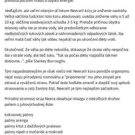
predišla pocitom hladu a úbytku energie.
Vedľajším, ale veľmi vítaným účinkom Neera® kúry je zníženie nadváhy.
Veľká väčšina ľudí,ktorí túto kúru absolvovali, uvádza zníženie váhy o 5 až
10 kg, väčšina zostávajúcich schudla 3-5 kg. Pretože príčinou úbytku
telesnej váhy nie je strata vody, ale predovšetkým odbúranie
nadbytočných tukových zásob a nahromadených odpadových látok, iba
veľmi malá časť váhy (ak vôbec nejaká) sa po ukončení diéty vráti.
Skutočnosť, že váha po diéte nekolíše, dokazuje že strata váhy nespočíva
iba v strate vody, ale tiež tuku. "Tuk sa počas diéty rozpúšťa takmer
doslovne...", píše Stanley Burroughs.
Tým najpodstatnejším je však niečo iné: Neera® kúra pomôže organizmu
nájsť svoju prirodzenú rovnováhu a "pripomenie" mu jeho zmysel pre
zdravú a vyváženú stravu. Pokiaľ teda hodláte zmeniť a zlepšiť svoj spôsob
stravovania a celý životný štýl, Neera® je tým najlepším začiatkom.
Prírodný stromový sirup Neera obsahuje miazgu z niekoľkých druhov
paliem z juhovýchodnej Ázie:
kokosovej palmy
palmy arenga
palmy kitul z dažďových pralesov
palmy nipah z močarísk a mokradí