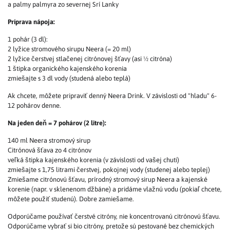
a palmy palmyra zo severnej Srí Lanky
Príprava nápoja:
1 pohár (3 dl):
2 lyžice stromového sirupu Neera (= 20 ml)
2 lyžice čerstvej stlačenej citrónovej šťavy (asi ½ citróna)
1 štipka organického kajenského korenia
zmiešajte s 3 dl vody (studená alebo teplá)
Ak chcete, môžete pripraviť denný Neera Drink. V závislosti od "hladu" 6-
12 pohárov denne.
Na jeden deň = 7 pohárov (2 litre):
140 ml Neera stromový sirup
Citrónová šťava zo 4 citrónov
veľká štipka kajenského korenia (v závislosti od vašej chuti)
zmiešajte s 1,75 litrami čerstvej, pokojnej vody (studenej alebo teplej)
Zmiešame citrónovú šťavu, prírodný stromový sirup Neera a kajenské
korenie (napr. v sklenenom džbáne) a pridáme vlažnú vodu (pokiaľ chcete,
môžete použiť studenú). Dobre zamiešame.
Odporúčame používať čerstvé citróny, nie koncentrovanú citrónovú šťavu.
Odporúčame vybrať si bio citróny, pretože sú pestované bez chemických