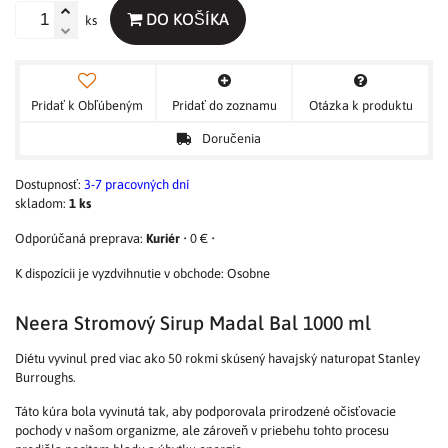
DO KOŠÍKA
ks
Pridať k Obľúbeným
Pridať do zoznamu
Otázka k produktu
Doručenia
Dostupnosť:
3-7 pracovných dní
skladom:
1
ks
Kuriér
•
0 €
•
Osobne
Neera Stromový Sirup Madal Bal 1000 ml
Diétu vyvinul pred viac ako 50 rokmi skúsený havajský naturopat Stanley
Burroughs.
Táto kúra bola vyvinutá tak, aby podporovala prirodzené očisťovacie
pochody v našom organizme, ale zároveň v priebehu tohto procesu