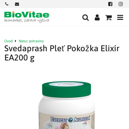
+421
office@biovitae.sk
Facebook
Insta
901
712
584
Úvod
Natur potraviny
Svedaprash Pleť Pokožka Elixír
EA200 g