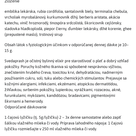
Zloženie
embilika lekárska, rubia cordifolia, santalovník biely, terminalia chebula,
vrcholiak myrobalánový, kurkumovník dlhý, berberis aristata, akácia
katechu, vinič hroznorodý, tinospóra srdcolistá, škoricovník cejlónsky,
sladovka hladkoplodá, piepor čierny, ďumbier lekársky, dlhé korenie, ghee
(prepustené maslo), trstinový sirup
Obsah látok s fyziologickým účinkom v odporúčanej dennej dávke je 10–
15 g.
Svedaprash je očistný bylinný elixír pre starostlivosť o pleť a dobrý vzhľad
pokožky. Poruchy kožného tkaniva sú spôsobené nesprávnou výživou,
znečistením hrubého čreva, toxicitou krvi, dehydratáciou, nadmerným
používaním cukru, soli, tuku alebo chemických stimulantov. Prejavuje sa
kožnými alergiami, infekciami, ekzémami, atopickou dermatitídou,
žihľavkou, svrbením pokožky, lupienkou, vyrážkami, rozaceou, akné,
furunkulami, mykózami, kandidózou, bradavicami, pigmentovými
škvrnami a hemeroidy.
Odporúčané dávkovanie
1 čajovú lyžičku (tj. 5g/lyžičku) 2 – 3x denne samostatne alebo zapiť
šálkou vlažného mlieka či vody. Príprava lahodného nápoja: 1 čajovú
lyžičku rozmiešajte v 250 ml vlažného mlieka či vody.