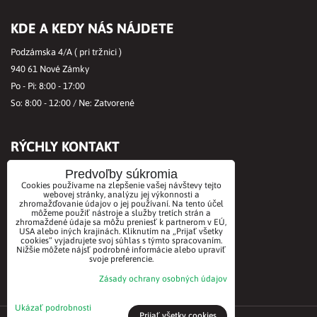
KDE A KEDY NÁS NÁJDETE
Podzámska 4/A ( pri tržnici )
940 61 Nové Zámky
Po - Pi: 8:00 - 17:00
So: 8:00 - 12:00 / Ne: Zatvorené
RÝCHLY KONTAKT
Tel.č.:
+421356421513
Predvoľby súkromia
Cookies používame na zlepšenie vašej návštevy tejto
Mobil:
+421901712584
webovej stránky, analýzu jej výkonnosti a
Email:
zhromažďovanie údajov o jej používaní. Na tento účel
office@biovitae.sk
môžeme použiť nástroje a služby tretích strán a
zhromaždené údaje sa môžu preniesť k partnerom v EÚ,
USA alebo iných krajinách. Kliknutím na „Prijať všetky
cookies“ vyjadrujete svoj súhlas s týmto spracovaním.
AKCEPTUJEME PLATBY KARTOU
Nižšie môžete nájsť podrobné informácie alebo upraviť
svoje preferencie.
Zásady ochrany osobných údajov
Ukázať podrobnosti
Prijať všetky cookies