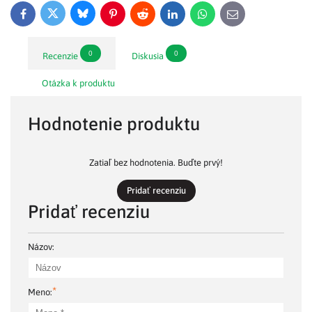
Bluesky
Twitter
Facebook
Pinterest
Reddit
LinkedIn
WhatsApp
E-
mail
0
0
Recenzie
Diskusia
Otázka k produktu
Hodnotenie produktu
Zatiaľ bez hodnotenia. Buďte prvý!
Pridať recenziu
Pridať recenziu
Názov:
*
Meno: