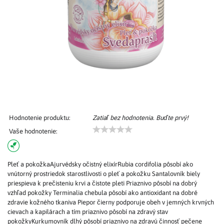
Hodnotenie produktu:
Zatiaľ bez hodnotenia. Buďte prvý!
Vaše hodnotenie:
Pleť a pokožkaAjurvédsky očistný elixírRubia cordifolia pôsobí ako
vnútorný prostriedok starostlivosti o pleť a pokožku Santalovník biely
priespieva k prečisteniu krvi a čistote pleti Priaznivo pôsobí na dobrý
vzhľad pokožky Terminalia chebula pôsobí ako antioxidant na dobré
zdravie kožného tkaniva Piepor čierny podporuje obeh v jemných krvných
cievach a kapilárach a tím priaznivo pôsobí na zdravý stav
pokožkyKurkumovník dlhý pôsobí priaznivo na zdravú činnosť pečene