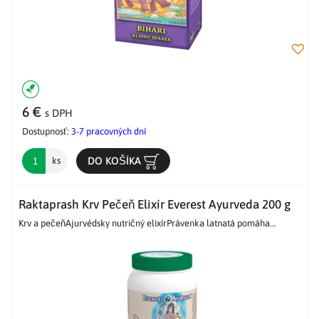
6 €
s DPH
Dostupnosť:
3-7 pracovných dní
DO KOŠÍKA
ks
Raktaprash Krv Pečeň Elixír Everest Ayurveda 200 g
Krv a pečeňAjurvédsky nutričný elixírPrávenka latnatá pomáha...