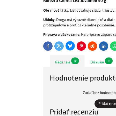
Ríbezľa Čierna List Juvamed 40 g
Obsahové látky:
List obsahuje silicu, trieslovi
Účinky:
Droga má výrazné diuretické a diafor
protizápalové a protibakteriálne pôsobenie. 
Príprava a dávkovanie:
Na prípravu záparu sa 
Bluesky
Twitter
Facebook
Pinterest
Reddit
LinkedI
0
0
Recenzie
Diskusia
Hodnotenie produkt
Zatiaľ bez hodnoteni
Pridať rec
Pridať recenziu