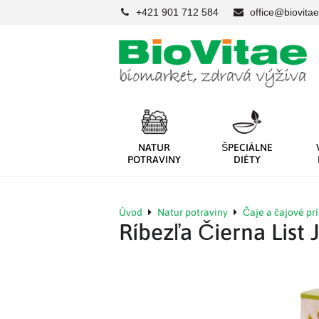
+421 901 712 584
office@biovitae
NATUR
ŠPECIÁLNE
POTRAVINY
DIÉTY
Úvod
Natur potraviny
Čaje a čajové pr
Ríbezľa Čierna List