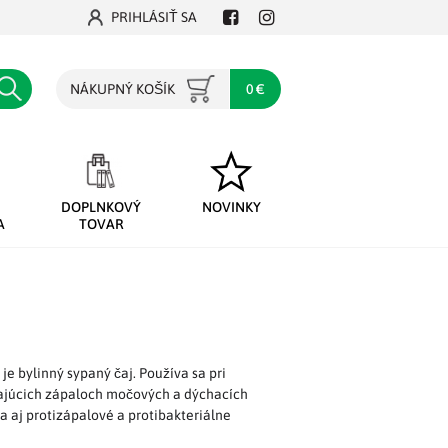
PRIHLÁSIŤ SA
Facebook
Instagram
Hľadať
NÁKUPNÝ KOŠÍK
0 €
DOPLNKOVÝ
NOVINKY
A
TOVAR
 je bylinný sypaný čaj. Používa sa pri
vajúcich zápaloch močových a dýchacích
va aj protizápalové a protibakteriálne