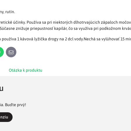
ny, rutín.
etické účinky. Používa sa pri niektorých dlhotrvajúcich zápaloch močový
Súčasne znižuje priepustnosť kapilár, čo sa využíva pri podkožnom krvá
používa 1 kávová lyžička drogy na 2 dcl vody.Nechá sa vylúhovať 15 minú
n
WhatsApp
E-
mail
Otázka k produktu
u
a. Buďte prvý!
enziu