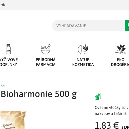
.sk
Vyhľadávanie
VÝŽIVOVÉ
PRÍRODNÁ
NATUR
EKO
DOPLNKY
FARMÁCIA
KOZMETIKA
DROGÉRI
aše
 Bioharmonie 500 g
Ovsené vločky sú v
nákypov a fašírok.
1,83 €
s D