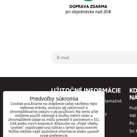
DOPRAVA ZDARMA
pri objednávke nad 20 €
UŽITOČNÉ INFORMÁCIE
KD
NÁ
Predvoľby súkromia
Obchodné podmienky a Reklamačné
Cookies používame na zlepšenie vašej návštevy tejto
podmienky
webovej stránky, analýzu jej výkonnosti a
Podz
zhromažďovanie údajov o jej používaní. Na tento účel
Online odstúpenie od zmluvy
940
môžeme použiť nástroje a služby tretích strán a
zhromaždené údaje sa môžu preniesť k partnerom v EÚ,
Ochrana osobných údajov
Po -
USA alebo iných krajinách. Kliknutím na „Prijať všetky
cookies“ vyjadrujete svoj súhlas s týmto spracovaním.
BioVitae príbeh
So: 
Nižšie môžete nájsť podrobné informácie alebo upraviť
svoje preferencie.
Kontakt