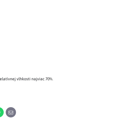
elatívnej vlhkosti najviac 70%.
n
WhatsApp
E-
mail