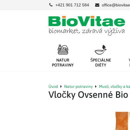
+421 901 712 584
office@biovitae
NATUR
ŠPECIÁLNE
POTRAVINY
DIÉTY
Úvod
Natur potraviny
Musli, vločky a k
Vločky Ovsenné Bio