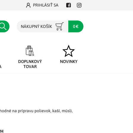
PRIHLÁSIŤ SA
Facebook
Instagram
Hľadať
NÁKUPNÝ KOŠÍK
0 €
DOPLNKOVÝ
NOVINKY
A
TOVAR
hodné na prípravu polievok, kaší, müsli,
PH