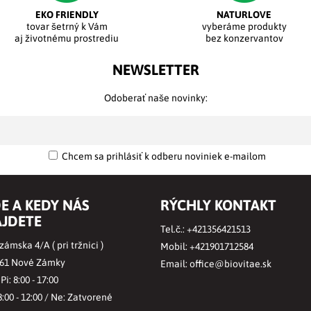
EKO FRIENDLY
NATURLOVE
tovar šetrný k Vám
vyberáme produkty
aj životnému prostrediu
bez konzervantov
NEWSLETTER
Odoberať naše novinky:
Chcem sa prihlásiť k odberu noviniek e-mailom
E A KEDY NÁS
RÝCHLY KONTAKT
JDETE
Tel.č.:
+421356421513
ámska 4/A ( pri tržnici )
Mobil:
+421901712584
 61 Nové Zámky
Email:
office@biovitae.sk
 Pi: 8:00 - 17:00
8:00 - 12:00 / Ne: Zatvorené