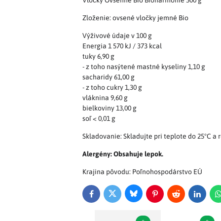
Vločky Ovsenné Bio Bioharmonie 500 g
Zloženie: ovsené vločky jemné Bio
Výživové údaje v 100 g
Energia 1 570 kJ / 373 kcal
tuky 6,90 g
- z toho nasýtené mastné kyseliny 1,10 g
sacharidy 61,00 g
- z toho cukry 1,30 g
vláknina 9,60 g
bielkoviny 13,00 g
soľ < 0,01 g
Skladovanie: Skladujte pri teplote do 25°C a r
Alergény: Obsahuje lepok.
Krajina pôvodu: Poľnohospodárstvo EÚ
Bluesky
Twitter
Facebook
Pinterest
Reddit
LinkedI