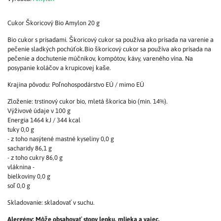
Cukor Škoricový Bio Amylon 20 g
Bio cukor s prísadami. Škoricový cukor sa používa ako prísada na varenie a
pečenie sladkých pochúťok.Bio škoricový cukor sa používa ako prísada na
pečenie a dochutenie múčnikov, kompótov, kávy, vareného vína. Na
posypanie koláčov a krupicovej kaše.
Krajina pôvodu: Poľnohospodárstvo EÚ / mimo EÚ
Zloženie: trstinový cukor bio, mletá škorica bio (min. 14%).
Výživové údaje v 100 g
Energia 1464 kJ / 344 kcal
tuky 0,0 g
- z toho nasýtené mastné kyseliny 0,0 g
sacharidy 86,1 g
- z toho cukry 86,0 g
vláknina -
bielkoviny 0,0 g
soľ 0,0 g
Skladovanie: skladovať v suchu.
Alergény: Môže obsahovať stopy lepku, mlieka a vajec.