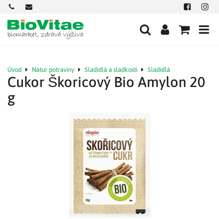
+421
office@biovitae.sk
Facebook
Insta
901
712
584
Úvod
Natur potraviny
Sladidlá a sladkosti
Sladidlá
Cukor Škoricový Bio Amylon 20
g