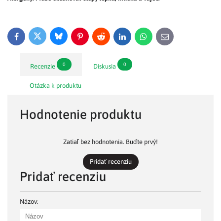
Bluesky
Twitter
Facebook
Pinterest
Reddit
LinkedIn
WhatsApp
E-
mail
0
0
Recenzie
Diskusia
Otázka k produktu
Hodnotenie produktu
Zatiaľ bez hodnotenia. Buďte prvý!
Pridať recenziu
Pridať recenziu
Názov: