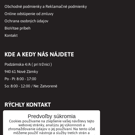
Obchodné podmienky a Reklamačné podmienky
Online odstúpenie od zmluvy
Ochrana osobných údajov
BioVitae príbeh
Kontakt
KDE A KEDY NÁS NÁJDETE
Podzámska 4/A ( pri tržnici )
940 61 Nové Zámky
Po - Pi: 8:00 - 17:00
So: 8:00 - 12:00 / Ne: Zatvorené
RÝCHLY KONTAKT
Tel.č.:
+421356421513
Predvoľby súkromia
Cookies používame na zlepšenie vašej návštevy tejto
Mobil:
+421901712584
webovej stránky, analýzu jej výkonnosti a
Email:
zhromažďovanie údajov o jej používaní. Na tento účel
office@biovitae.sk
môžeme použiť nástroje a služby tretích strán a