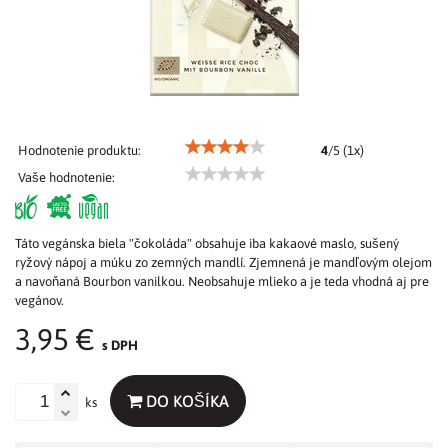
Hodnotenie produktu:
4
/
5
(
1
x)
Vaše hodnotenie:
Táto vegánska biela "čokoláda" obsahuje iba kakaové maslo, sušený
ryžový nápoj a múku zo zemných mandlí. Zjemnená je mandľovým olejom
a navoňaná Bourbon vanilkou. Neobsahuje mlieko a je teda vhodná aj pre
vegánov.
3,95 €
s DPH
DO KOŠÍKA
ks