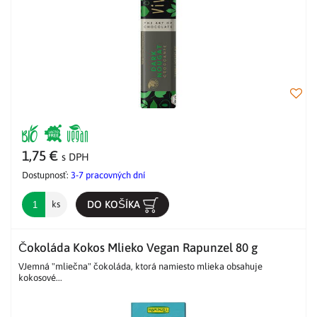
1,75 €
s DPH
Dostupnosť:
3-7 pracovných dní
DO KOŠÍKA
ks
Čokoláda Kokos Mlieko Vegan Rapunzel 80 g
VJemná "mliečna" čokoláda, ktorá namiesto mlieka obsahuje
kokosové...