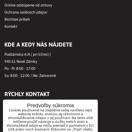
Online odstúpenie od zmluvy
Ochrana osobných údajov
BioVitae príbeh
Kontakt
KDE A KEDY NÁS NÁJDETE
Podzámska 4/A ( pri tržnici )
940 61 Nové Zámky
Po - Pi: 8:00 - 17:00
So: 8:00 - 12:00 / Ne: Zatvorené
RÝCHLY KONTAKT
Tel.č.:
+421356421513
Predvoľby súkromia
Cookies používame na zlepšenie vašej návštevy tejto
Mobil:
+421901712584
webovej stránky, analýzu jej výkonnosti a
Email:
office@biovitae.sk
zhromažďovanie údajov o jej používaní. Na tento účel
môžeme použiť nástroje a služby tretích strán a
zhromaždené údaje sa môžu preniesť k partnerom v EÚ,
USA alebo iných krajinách. Kliknutím na „Prijať všetky