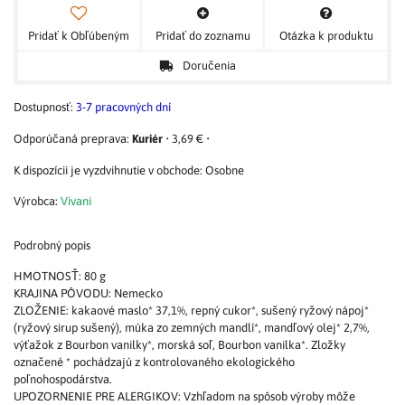
Pridať k Obľúbeným
Pridať do zoznamu
Otázka k produktu
Doručenia
Dostupnosť:
3-7 pracovných dní
Kuriér
•
3,69 €
•
Osobne
Výrobca:
Vivani
Podrobný popis
HMOTNOSŤ: 80 g
KRAJINA PÔVODU: Nemecko
ZLOŽENIE: kakaové maslo* 37,1%, repný cukor*, sušený ryžový nápoj*
(ryžový sirup sušený), múka zo zemných mandlí*, mandľový olej* 2,7%,
výťažok z Bourbon vanilky*, morská soľ, Bourbon vanilka*. Zložky
označené * pochádzajú z kontrolovaného ekologického
poľnohospodárstva.
UPOZORNENIE PRE ALERGIKOV: Vzhľadom na spôsob výroby môže