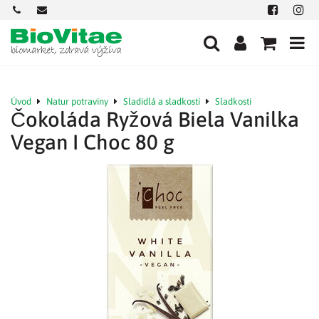
+421
office@biovitae.sk
Facebook
Insta
901
712
584
Úvod
Natur potraviny
Sladidlá a sladkosti
Sladkosti
Čokoláda Ryžová Biela Vanilka
Vegan I Choc 80 g