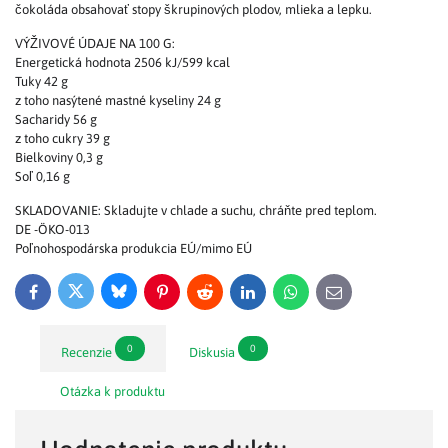
čokoláda obsahovať stopy škrupinových plodov, mlieka a lepku.
VÝŽIVOVÉ ÚDAJE NA 100 G:
Energetická hodnota 2506 kJ/599 kcal
Tuky 42 g
z toho nasýtené mastné kyseliny 24 g
Sacharidy 56 g
z toho cukry 39 g
Bielkoviny 0,3 g
Soľ 0,16 g
SKLADOVANIE: Skladujte v chlade a suchu, chráňte pred teplom.
DE -ÖKO-013
Poľnohospodárska produkcia EÚ/mimo EÚ
Bluesky
Twitter
Facebook
Pinterest
Reddit
LinkedIn
WhatsApp
E-
mail
0
0
Recenzie
Diskusia
Otázka k produktu