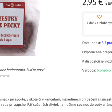
2,95 €
s D
Pridať k Obľúben
Dostupnosť:
3-7 pr
 bez hodnotenia. Buďte prvý!
Výrobca:
bionebio
nack pri športe, v škole či v kancelárii, ingrediencií pri pečení či súč
á rada pri zápche: Päť sušených sliviek namočíme cez noc do vody a rán