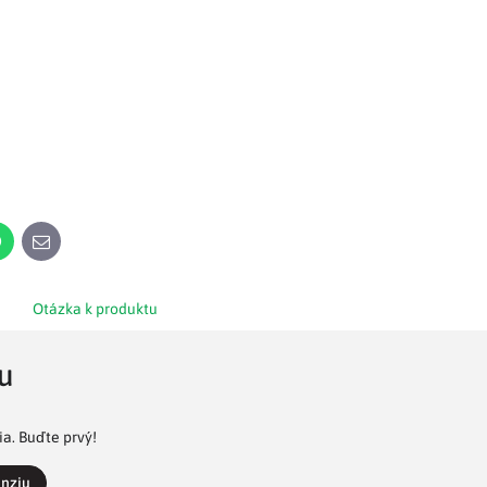
n
WhatsApp
E-
mail
Otázka k produktu
u
a. Buďte prvý!
enziu