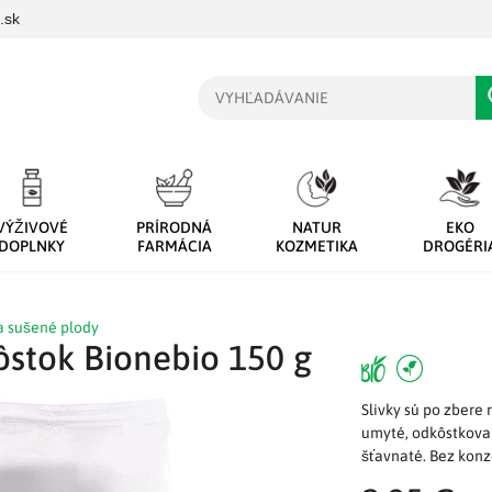
.sk
Vyhľadávanie
VÝŽIVOVÉ
PRÍRODNÁ
NATUR
EKO
DOPLNKY
FARMÁCIA
KOZMETIKA
DROGÉRI
a sušené plody
ôstok Bionebio 150 g
Slivky sú po zbere
umyté, odkôstkovan
šťavnaté. Bez konz