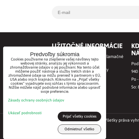
UŽITOČNÉ INFORMÁCIE
KD
NÁ
Predvoľby súkromia
Obchodné podmienky a Reklamačné
Cookies používame na zlepšenie vašej návštevy tejto
podmienky
webovej stránky, analýzu jej výkonnosti a
Podz
zhromažďovanie údajov o jej používaní. Na tento účel
Online odstúpenie od zmluvy
940
môžeme použiť nástroje a služby tretích strán a
zhromaždené údaje sa môžu preniesť k partnerom v EÚ,
Ochrana osobných údajov
Po -
USA alebo iných krajinách. Kliknutím na „Prijať všetky
cookies“ vyjadrujete svoj súhlas s týmto spracovaním.
BioVitae príbeh
So: 
Nižšie môžete nájsť podrobné informácie alebo upraviť
svoje preferencie.
Kontakt
Zásady ochrany osobných údajov
Ukázať podrobnosti
Prijať všetky cookies
©2021 BioVitae biomarket. Všetky práva vyh
Odmietnuť všetko