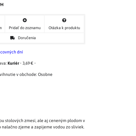
PH
ým
Pridať do zoznamu
Otázka k produktu
Doručenia
acovných dní
Kuriér
•
3,69 €
•
Osobne
asťou stolových zmesí, ale aj ceneným plodom v
o nalačno zjeme a zapijeme vodou zo sliviek.