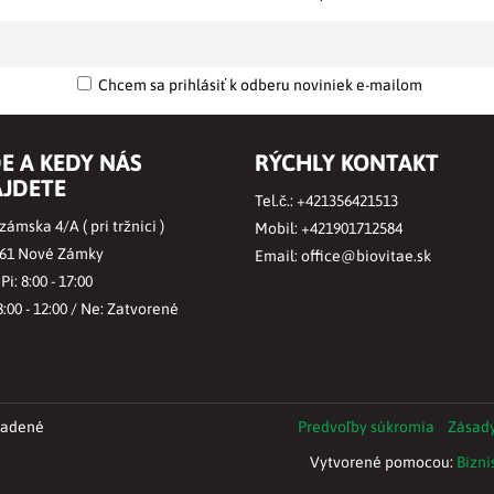
Chcem sa prihlásiť k odberu noviniek e-mailom
E A KEDY NÁS
RÝCHLY KONTAKT
JDETE
Tel.č.:
+421356421513
ámska 4/A ( pri tržnici )
Mobil:
+421901712584
 61 Nové Zámky
Email:
office@biovitae.sk
 Pi: 8:00 - 17:00
8:00 - 12:00 / Ne: Zatvorené
radené
Predvoľby súkromia
Zásady
Vytvorené pomocou:
Bizni