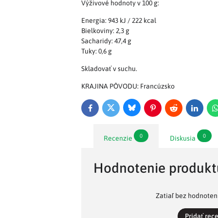
Výživové hodnoty v 100 g:
Energia: 943 kJ / 222 kcal
Bielkoviny: 2,3 g
Sacharidy: 47,4 g
Tuky: 0,6 g
Skladovať v suchu.
KRAJINA PÔVODU: Francúzsko
Bluesky
Twitter
Facebook
Pinterest
Reddit
LinkedI
0
0
Recenzie
Diskusia
Hodnotenie produkt
Zatiaľ bez hodnoteni
Pridať rec