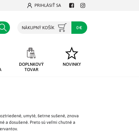
PRIHLÁSIŤ SA
Facebook
Instagram
Hľadať
NÁKUPNÝ KOŠÍK
0 €
DOPLNKOVÝ
NOVINKY
A
TOVAR
 roztriedené, umyté, šetrne sušené, znova
é a dosušené. Preto sú veľmi chutné a
ervantov.