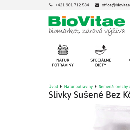
+421 901 712 584
office@biovitae
NATUR
ŠPECIÁLNE
POTRAVINY
DIÉTY
Úvod
Natur potraviny
Semená, orechy 
Slivky Sušené Bez K