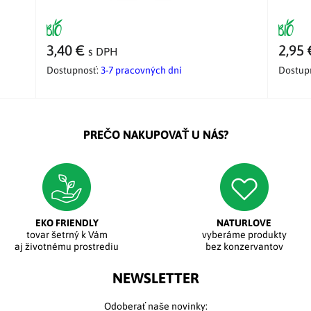
3,40 €
2,95
s DPH
Dostupnosť:
3-7 pracovných dní
Dostup
PREČO NAKUPOVAŤ U NÁS?
EKO FRIENDLY
NATURLOVE
tovar šetrný k Vám
vyberáme produkty
aj životnému prostrediu
bez konzervantov
NEWSLETTER
Odoberať naše novinky: