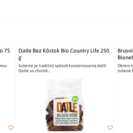
o 75
Datle Bez Kôstok Bio Country Life 250
Brusni
g
Bioneb
znou
Sušenie je tradičný spôsob konzervovania datlí.
Okrem z
Datle sú chutné...
sušené b