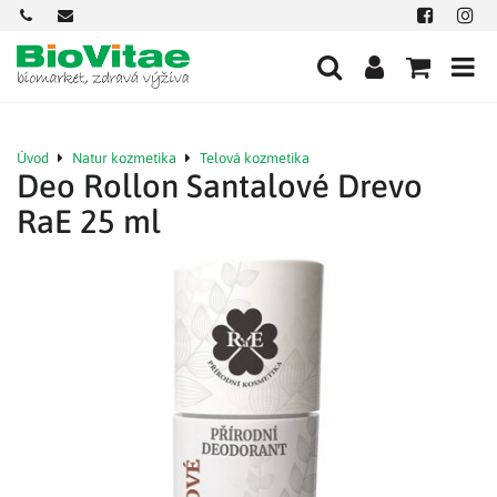
+421
office@biovitae.sk
Facebook
Insta
901
712
584
Úvod
Natur kozmetika
Telová kozmetika
Deo Rollon Santalové Drevo
RaE 25 ml