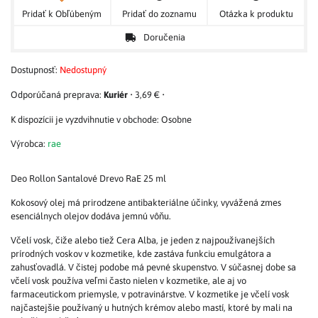
Pridať k Obľúbeným
Pridať do zoznamu
Otázka k produktu
Doručenia
Dostupnosť:
Nedostupný
Kuriér
•
3,69 €
•
Osobne
Výrobca:
rae
Deo Rollon Santalové Drevo RaE 25 ml
Kokosový olej má prirodzene antibakteriálne účinky, vyvážená zmes
esenciálnych olejov dodáva jemnú vôňu.
Včelí vosk, čiže alebo tiež Cera Alba, je jeden z najpoužívanejších
prírodných voskov v kozmetike, kde zastáva funkciu emulgátora a
zahusťovadlá. V čistej podobe má pevné skupenstvo. V súčasnej dobe sa
včelí vosk používa veľmi často nielen v kozmetike, ale aj vo
farmaceutickom priemysle, v potravinárstve. V kozmetike je včelí vosk
najčastejšie používaný u hutných krémov alebo mastí, ktoré by mali na