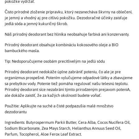
pokožke vydržať.
Čisto prírodné zloženie prípravku, ktorý nezanecháva škvrny na oblečení,
je jemný a vhodný aj pre citlivú pokožku. Dezodoračné účinky zaisťuje
jedlá sóda a jemný kukuričný škrob.
Náš prírodný deodorant bez hliníka neobsahuje farbivá ani konzervanty.
Prírodný deodorant obsahuje kombináciu kokosového oleje a BIO
bambuckého masla.
Tip: Nedoporučujeme osobám precitlivelým na jedlú sódu
Prírodný deodorant nedokáže úplne zabrániť poteniu, čo ale je pre
organizmus prospešné. Potením vylučujeme odpadové látky a zbavujeme
sa prebytkov vody. Potenie tiež pomáha regulovať našu telesnú teplotu.
Prírodný deodorant síce nezabráni týmto prirodzeným prejavom poteniA,
ale dokáže zaistiť, že za kažých okolností budete voňať.
Použitie: Aplikujte na suché a čisté podpazušia malé množstvo
dezodorantu
Ingredients: Butyrospermum Parkii Butter, Cera Alba, Cocos Nucifera Oil,
Sodium Bicarbonate, Zea Mays Starch, Helianthus Annuus Seed Oil,
Parfum, Tocopherol, Aloe Ferox Leaf Extract.