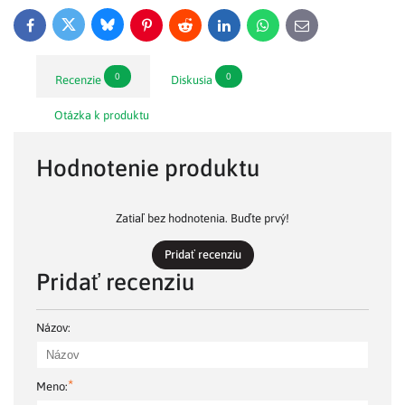
Bluesky
Twitter
Facebook
Pinterest
Reddit
LinkedIn
WhatsApp
E-
mail
0
0
Recenzie
Diskusia
Otázka k produktu
Hodnotenie produktu
Zatiaľ bez hodnotenia. Buďte prvý!
Pridať recenziu
Pridať recenziu
Názov:
*
Meno: