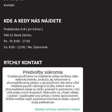
Kontakt
KDE A KEDY NÁS NÁJDETE
Podzámska 4/A ( pri tržnici )
940 61 Nové Zámky
Po - Pi: 8:00 - 17:00
So: 8:00 - 12:00 / Ne: Zatvorené
RÝCHLY KONTAKT
Tel.č.:
+421356421513
Predvoľby súkromia
Cookies používame na zlepšenie vašej návštevy tejto
Mobil:
+421901712584
webovej stránky, analýzu jej výkonnosti a
zhromažďovanie údajov o jej používaní. Na tento účel
Email:
office@biovitae.sk
môžeme použiť nástroje a služby tretích strán a
zhromaždené údaje sa môžu preniesť k partnerom v EÚ,
USA alebo iných krajinách. Kliknutím na „Prijať všetky
cookies“ vyjadrujete svoj súhlas s týmto spracovaním.
AKCEPTUJEME PLATBY KARTOU
Nižšie môžete nájsť podrobné informácie alebo upraviť
svoje preferencie.
Zásady ochrany osobných údajov