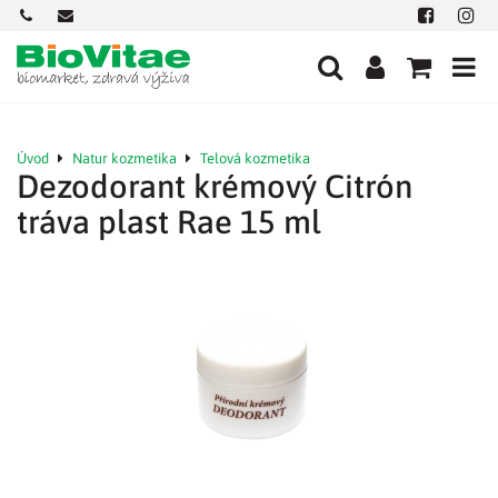
+421
office@biovitae.sk
Facebook
Insta
901
712
584
Úvod
Natur kozmetika
Telová kozmetika
Dezodorant krémový Citrón
tráva plast Rae 15 ml