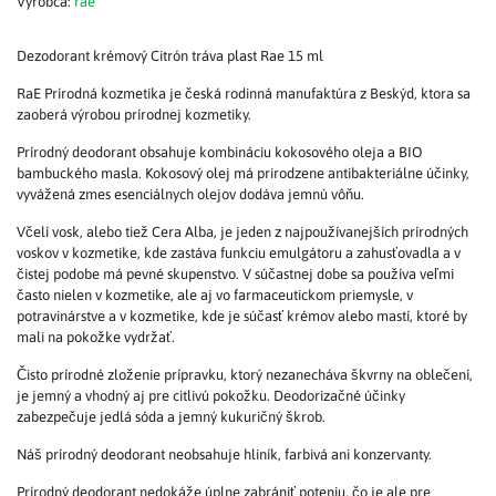
Výrobca:
rae
Dezodorant krémový Citrón tráva plast Rae 15 ml
RaE Prírodná kozmetika je česká rodinná manufaktúra z Beskýd, ktora sa
zaoberá výrobou prírodnej kozmetiky.
Prírodný deodorant obsahuje kombináciu kokosového oleja a BIO
bambuckého masla. Kokosový olej má prirodzene antibakteriálne účinky,
vyvážená zmes esenciálnych olejov dodáva jemnú vôňu.
Včelí vosk, alebo tiež Cera Alba, je jeden z najpoužívanejších prírodných
voskov v kozmetike, kde zastáva funkciu emulgátoru a zahusťovadla a v
čistej podobe má pevné skupenstvo. V súčastnej dobe sa používa veľmi
často nielen v kozmetike, ale aj vo farmaceutickom priemysle, v
potravinárstve a v kozmetike, kde je súčasť krémov alebo mastí, ktoré by
mali na pokožke vydržať.
Čisto prírodné zloženie prípravku, ktorý nezanecháva škvrny na oblečení,
je jemný a vhodný aj pre citlivú pokožku. Deodorizačné účinky
zabezpečuje jedlá sóda a jemný kukuričný škrob.
Náš prírodný deodorant neobsahuje hliník, farbivá ani konzervanty.
Prírodný deodorant nedokáže úplne zabrániť poteniu, čo je ale pre