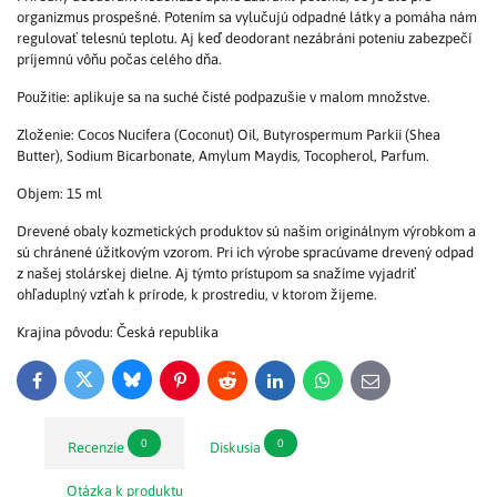
organizmus prospešné. Potením sa vylučujú odpadné látky a pomáha nám
regulovať telesnú teplotu. Aj keď deodorant nezábráni poteniu zabezpečí
príjemnú vôňu počas celého dňa.
Použitie: aplikuje sa na suché čisté podpazušie v malom množstve.
Zloženie: Cocos Nucifera (Coconut) Oil, Butyrospermum Parkii (Shea
Butter), Sodium Bicarbonate, Amylum Maydis, Tocopherol, Parfum.
Objem: 15 ml
Drevené obaly kozmetických produktov sú našim originálnym výrobkom a
sú chránené úžitkovým vzorom. Pri ich výrobe spracúvame drevený odpad
z našej stolárskej dielne. Aj týmto prístupom sa snažíme vyjadriť
ohľaduplný vzťah k prírode, k prostrediu, v ktorom žijeme.
Krajina pôvodu: Česká republika
Bluesky
Twitter
Facebook
Pinterest
Reddit
LinkedIn
WhatsApp
E-
mail
0
0
Recenzie
Diskusia
Otázka k produktu