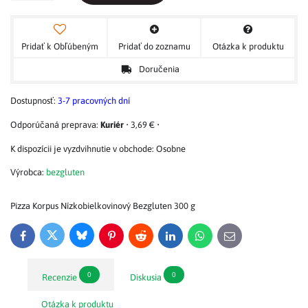
Pridať k Obľúbeným
Pridať do zoznamu
Otázka k produktu
Doručenia
Dostupnosť:
3-7 pracovných dní
Kuriér
•
3,69 €
•
Osobne
Výrobca:
bezgluten
Pizza Korpus Nízkobielkovinový Bezgluten 300 g
Bluesky
Twitter
Facebook
Pinterest
Reddit
LinkedIn
WhatsApp
E-
mail
0
0
Recenzie
Diskusia
Otázka k produktu