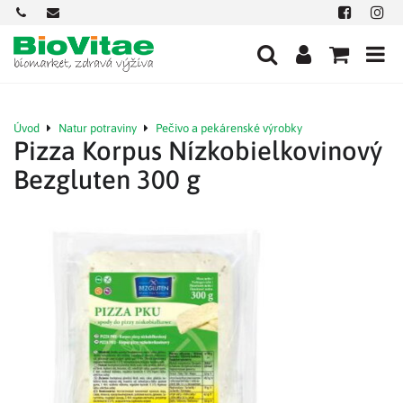
+421
office@biovitae.sk
Facebook
Insta
901
712
584
Úvod
Natur potraviny
Pečivo a pekárenské výrobky
Pizza Korpus Nízkobielkovinový
Bezgluten 300 g