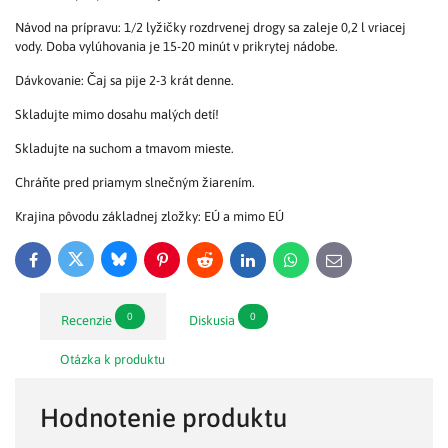
Návod na prípravu: 1/2 lyžičky rozdrvenej drogy sa zaleje 0,2 l vriacej
vody. Doba vylúhovania je 15-20 minút v prikrytej nádobe.
Dávkovanie: Čaj sa pije 2-3 krát denne.
Skladujte mimo dosahu malých detí!
Skladujte na suchom a tmavom mieste.
Chráňte pred priamym slnečným žiarením.
Krajina pôvodu základnej zložky: EÚ a mimo EÚ
Bluesky
Twitter
Facebook
Pinterest
Reddit
LinkedIn
WhatsApp
E-
mail
0
0
Recenzie
Diskusia
Otázka k produktu
Hodnotenie produktu