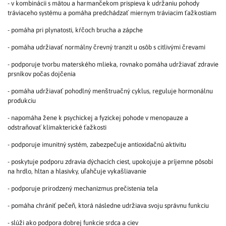
- v kombinácii s mätou a harmančekom prispieva k udržaniu pohody
tráviaceho systému a pomáha predchádzať miernym tráviacim ťažkostiam
- pomáha pri plynatosti, kŕčoch brucha a zápche
- pomáha udržiavať normálny črevný tranzit u osôb s citlivými črevami
- podporuje tvorbu materského mlieka, rovnako pomáha udržiavať zdravie
prsníkov počas dojčenia
- pomáha udržiavať pohodlný menštruačný cyklus, reguluje hormonálnu
produkciu
- napomáha žene k psychickej a fyzickej pohode v menopauze a
odstraňovať klimakterické ťažkosti
- podporuje imunitný systém, zabezpečuje antioxidačnú aktivitu
- poskytuje podporu zdravia dýchacích ciest, upokojuje a príjemne pôsobí
na hrdlo, hltan a hlasivky, uľahčuje vykašliavanie
- podporuje prirodzený mechanizmus prečistenia tela
- pomáha chrániť pečeň, ktorá následne udržiava svoju správnu funkciu
- slúži ako podpora dobrej funkcie srdca a ciev