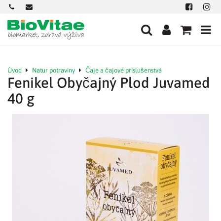
+421
office@biovitae.sk
Facebook
Insta
901
712
584
Úvod
Natur potraviny
Čaje a čajové príslušenstvá
Fenikel Obyčajný Plod Juvamed
40 g