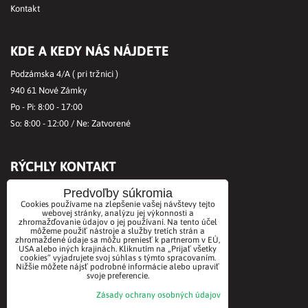
Kontakt
KDE A KEDY NÁS NÁJDETE
Podzámska 4/A ( pri tržnici )
940 61 Nové Zámky
Po - Pi: 8:00 - 17:00
So: 8:00 - 12:00 / Ne: Zatvorené
RÝCHLY KONTAKT
Tel.č.:
+421356421513
Predvoľby súkromia
Cookies používame na zlepšenie vašej návštevy tejto
Mobil:
+421901712584
webovej stránky, analýzu jej výkonnosti a
Email:
office@biovitae.sk
zhromažďovanie údajov o jej používaní. Na tento účel
môžeme použiť nástroje a služby tretích strán a
zhromaždené údaje sa môžu preniesť k partnerom v EÚ,
USA alebo iných krajinách. Kliknutím na „Prijať všetky
cookies“ vyjadrujete svoj súhlas s týmto spracovaním.
AKCEPTUJEME PLATBY KARTOU
Nižšie môžete nájsť podrobné informácie alebo upraviť
svoje preferencie.
Zásady ochrany osobných údajov