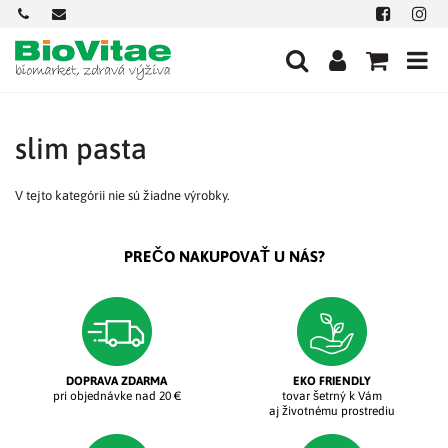
+421
office@biovitae.sk
Facebook
Insta
901
712
584
slim pasta
V tejto kategórii nie sú žiadne výrobky.
PREČO NAKUPOVAŤ U NÁS?
DOPRAVA ZDARMA
EKO FRIENDLY
pri objednávke nad 20 €
tovar šetrný k Vám
aj životnému prostrediu