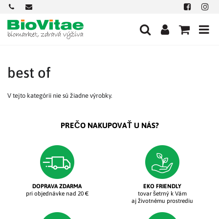
+421
office@biovitae.sk
Facebook
Insta
901
712
584
best of
V tejto kategórii nie sú žiadne výrobky.
PREČO NAKUPOVAŤ U NÁS?
DOPRAVA ZDARMA
EKO FRIENDLY
pri objednávke nad 20 €
tovar šetrný k Vám
aj životnému prostrediu