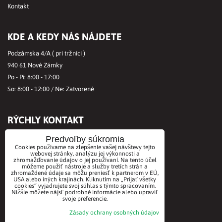
Kontakt
KDE A KEDY NÁS NÁJDETE
Podzámska 4/A ( pri tržnici )
940 61 Nové Zámky
Po - Pi: 8:00 - 17:00
So: 8:00 - 12:00 / Ne: Zatvorené
RÝCHLY KONTAKT
Tel.č.:
+421356421513
Predvoľby súkromia
Cookies používame na zlepšenie vašej návštevy tejto
Mobil:
+421901712584
webovej stránky, analýzu jej výkonnosti a
Email:
office@biovitae.sk
zhromažďovanie údajov o jej používaní. Na tento účel
môžeme použiť nástroje a služby tretích strán a
zhromaždené údaje sa môžu preniesť k partnerom v EÚ,
USA alebo iných krajinách. Kliknutím na „Prijať všetky
cookies“ vyjadrujete svoj súhlas s týmto spracovaním.
AKCEPTUJEME PLATBY KARTOU
Nižšie môžete nájsť podrobné informácie alebo upraviť
svoje preferencie.
Zásady ochrany osobných údajov